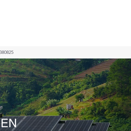
380825
GEN